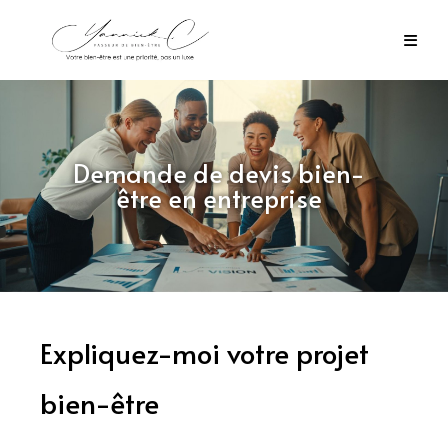
Skip
to
content
Demande de devis bien-
être en entreprise
Expliquez-moi votre projet
bien-être