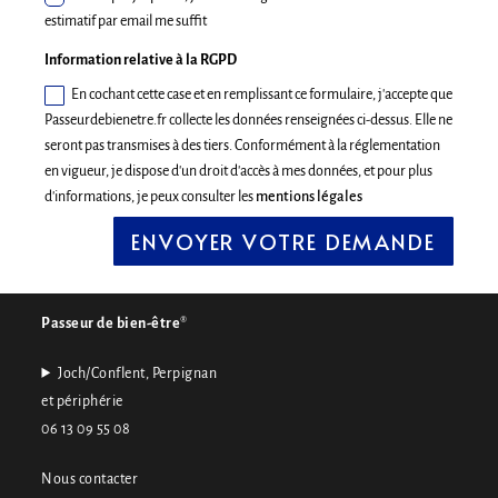
estimatif par email me suffit
Information relative à la RGPD
En cochant cette case et en remplissant ce formulaire, j'accepte que
Passeurdebienetre.fr collecte les données renseignées ci-dessus. Elle ne
seront pas transmises à des tiers. Conformément à la réglementation
en vigueur, je dispose d'un droit d'accès à mes données, et pour plus
d'informations, je peux consulter les
mentions légales
ENVOYER VOTRE DEMANDE
A
l
t
e
Passeur de bien-être
®
r
Joch/Conflent, Perpignan
n
et périphérie
a
06 13 09 55 08
t
i
Nous contacter
v